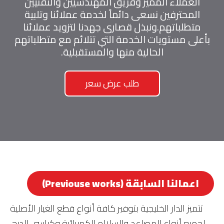
العملاء المميز وفريق المهندسيين والتقنيين
المحترفين نسعى دائماً لخدمة عملائنا وتلبية
متطلباتهم.ونبذل قصارى جهدنا لتزويد عملائنا
بأعلى مستويات الخدمة التي تتلائم مع متطلباتهم
الحالية منها والمستقبلية.
طلب عرض سعر
اعمالنا السابقة (Previouse works)
تتميز الدار الخليجية بتوفير كافة أنواع قطع الغيار الأصلية
لجميع أنواع المصاعد والسلالم الكهربائية وكراسي الدرج.