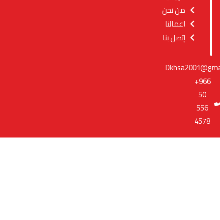
من نحن
اعمالنا
إتصل بنا
Dkhsa2001@gmai
+966
50
556
4578